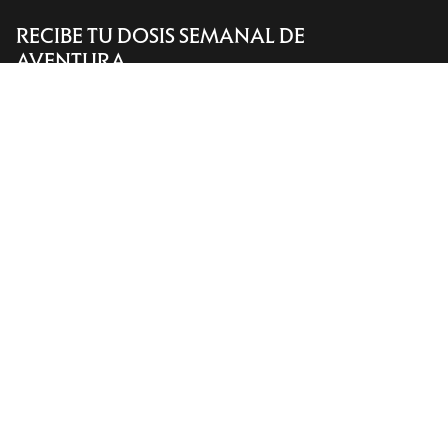
RECIBE TU DOSIS SEMANAL DE
Encuentra una tienda
Help
AVENTURA
Recibe actualizaciones sobre lanzamientos de
productos, ofertas exclusivas, eventos y mucho
más, directamente en tu bandeja de entrada.
ES
Ayuda