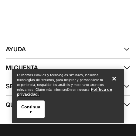
AYUDA
Encuentra una tienda
Help
MI CUENTA
Utilizamos cookies y tecnologías similares, incluidas
tecnologías de terceros, para mejorar y personalizar tu
SEGUIR COMPRANDO
experiencia, respaldar los análisis y mostrarte anuncios
Política de
relevantes. Obtén más información en nuestra
privacidad.
QUIÉNES SOMOS
Continua
r