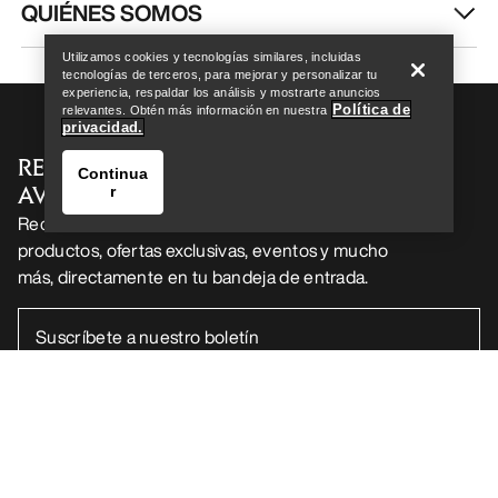
Encuentra una tienda
Help
QUIÉNES SOMOS
Utilizamos cookies y tecnologías similares, incluidas
tecnologías de terceros, para mejorar y personalizar tu
experiencia, respaldar los análisis y mostrarte anuncios
Política de
relevantes. Obtén más información en nuestra
privacidad.
RECIBE TU DOSIS SEMANAL DE
Continua
AVENTURA
r
Recibe actualizaciones sobre lanzamientos de
productos, ofertas exclusivas, eventos y mucho
más, directamente en tu bandeja de entrada.
Encuentra una tienda
Help