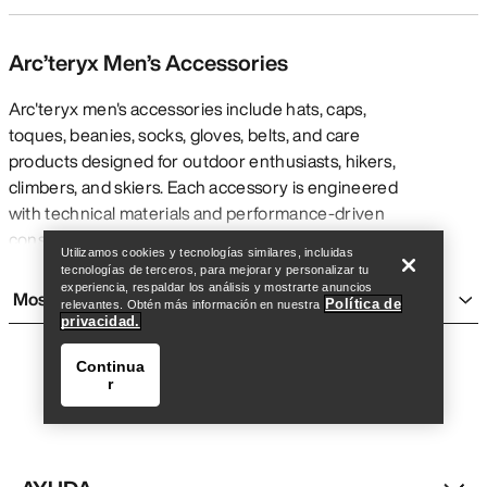
Arc’teryx Men’s Accessories
Arc'teryx men's accessories include hats, caps,
toques, beanies, socks, gloves, belts, and care
products designed for outdoor enthusiasts, hikers,
climbers, and skiers. Each accessory is engineered
Encuentra una tienda
Help
with technical materials and performance-driven
construction to enhance comfort and protection in
Utilizamos cookies y tecnologías similares, incluidas
demanding conditions.
tecnologías de terceros, para mejorar y personalizar tu
QUICK OVERVIEW
experiencia, respaldar los análisis y mostrarte anuncios
Mostrar más
Política de
relevantes. Obtén más información en nuestra
Hats & Caps
– UPF-rated sun protection with moisture-
privacidad.
wicking fabrics
Continua
Toques & Beanies
– Merino wool and synthetic
r
insulation for cold-weather warmth
Socks
– Merino wool blends with targeted cushioning for
multi-day comfort