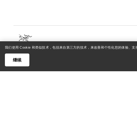
我们使用 Cookie 和类似技术，包括来自第三方的技术，来改善和个性化您的体验、
帮助中心
我的账
继续
客户支持中心
登录/注
常见问题
订单追踪
联系我们
退货和退
货运与配送
产品保养