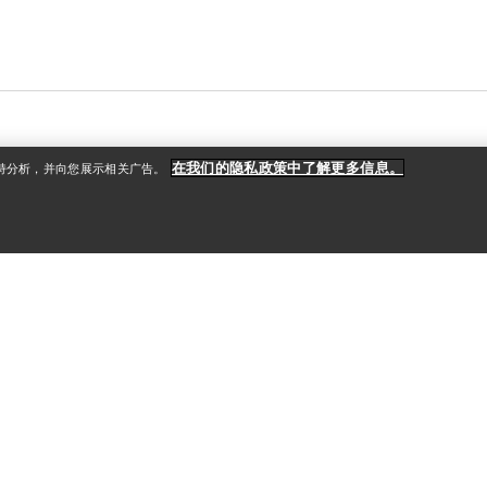
在我们的隐私政策中了解更多信息。
支持分析，并向您展示相关广告。
户
更多商品
册
查找店铺
礼品卡
款
PRO计划
获取应用程序