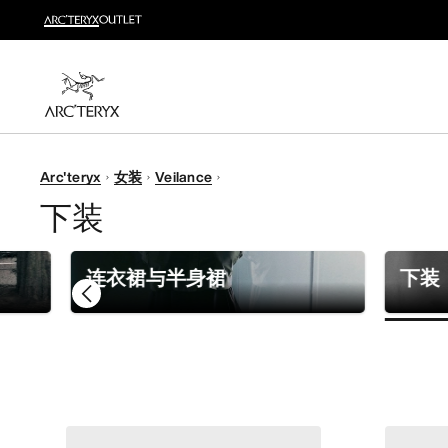
新品
运动员的需求，设计师的动力——在优化现有畅销产品
选购女士
选购男士
无理由退换货
Arc'teryx
女装
Veilance
改变主意了？ 30天内购买的符合条件的商品可退换货。
下装
连衣裙与半身裙
下装