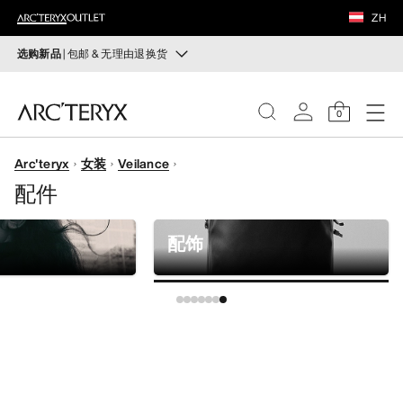
鞋履
ZH
装备
选购新品
| 包邮 & 无理由退换货
新品
VEILANCE
运动员的需求，设计师的动力——在优化现有畅销产品的
0
同时，启发全新的解决方案。新款装备定期上架。
发现
Arc'teryx
女装
Veilance
选购女士
选购男士
女士
配件
无理由退换货
男士
改变主意了？ 30天内购买的符合条件的商品可退换货。
配饰
开始免费退货
。
鞋履
装备
VEILANCE