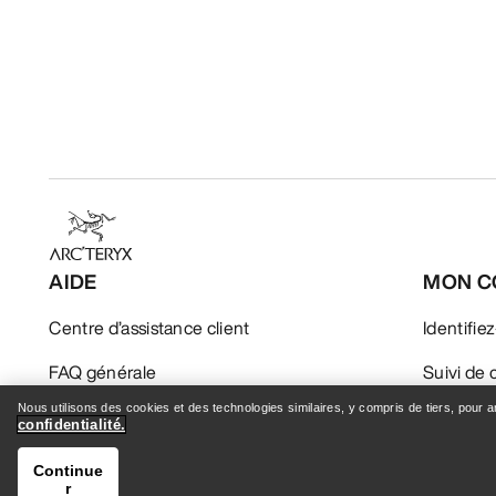
AIDE
MON C
Centre d’assistance client
Identifie
FAQ générale
Suivi d
Nous utilisons des cookies et des technologies similaires, y compris de tiers, pour 
Nous contacter
Retours
confidentialité.
Expédition & Livraison
Entretien
Continue
r