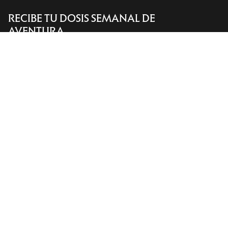
RECIBE TU DOSIS SEMANAL DE
Encuentra una tienda
Help
AVENTURA
Recibe actualizaciones sobre lanzamientos de
productos, ofertas exclusivas, eventos y mucho
más, directamente en tu bandeja de entrada.
ES
Ayuda