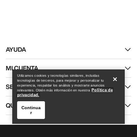
AYUDA
Encuentra una tienda
Help
MI CUENTA
Utilizamos cookies y tecnologías similares, incluidas
tecnologías de terceros, para mejorar y personalizar tu
SEGUIR COMPRANDO
experiencia, respaldar los análisis y mostrarte anuncios
Política de
relevantes. Obtén más información en nuestra
privacidad.
QUIÉNES SOMOS
Continua
r