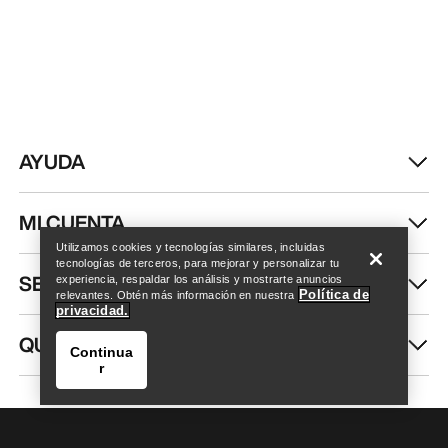
AYUDA
Encuentra una tienda
Help
MI CUENTA
Utilizamos cookies y tecnologías similares, incluidas
tecnologías de terceros, para mejorar y personalizar tu
SEGUIR COMPRANDO
experiencia, respaldar los análisis y mostrarte anuncios
Política de
relevantes. Obtén más información en nuestra
privacidad.
QUIÉNES SOMOS
Continua
r