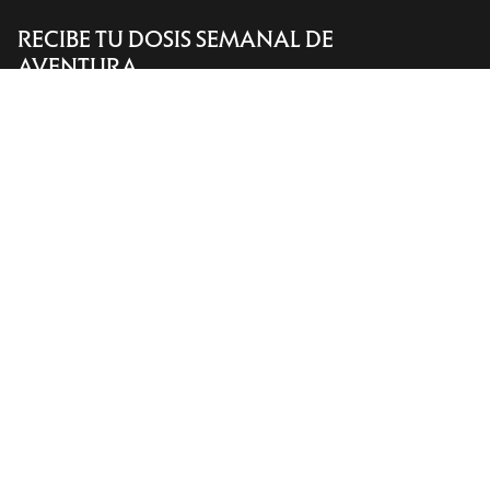
RECIBE TU DOSIS SEMANAL DE
Encuentra una tienda
Help
AVENTURA
Recibe actualizaciones sobre lanzamientos de
productos, ofertas exclusivas, eventos y mucho
más, directamente en tu bandeja de entrada.
ES
Ayuda