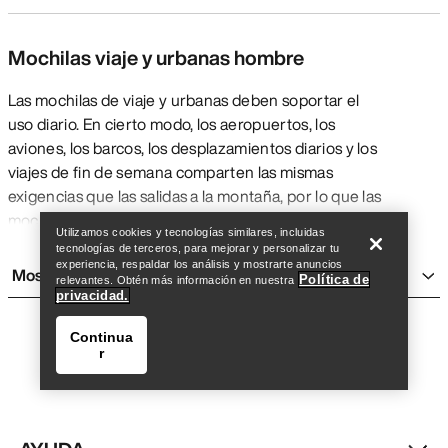
Mochilas viaje y urbanas hombre
Las mochilas de viaje y urbanas deben soportar el
uso diario. En cierto modo, los aeropuertos, los
aviones, los barcos, los desplazamientos diarios y los
viajes de fin de semana comparten las mismas
Encuentra una tienda
Help
exigencias que las salidas a la montaña, por lo que las
mochilas de viaje y urbanas de Arc'teryx están
Utilizamos cookies y tecnologías similares, incluidas
fabricadas con tejidos ultraduraderos y resistentes a
tecnologías de terceros, para mejorar y personalizar tu
inclemencias y cuentan con detalles técnicos como
experiencia, respaldar los análisis y mostrarte anuncios
Mostrar más
Política de
relevantes. Obtén más información en nuestra
costuras selladas y compartimentos que protegen
privacidad.
de los elementos lo que lleves en ellas. Tanto si lo
que buscas es una mochila para llevar tus cosas
Continua
r
organizadas en tus desplazamientos diarios al
rocódromo o a la zona de escalada, una mochila igual
de práctica para ir al trabajo que para salir al ire libre,
o
un petate
para ir de expedición, elegir la mochila