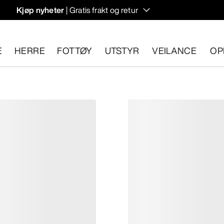
Kjøp nyheter
| Gratis frakt og retur
rregulering til høstens hiking- og klatring.
E
HERRE
FOTTØY
UTSTYR
VEILANCE
OP
n 30 dager.
Start en gratis retur
.