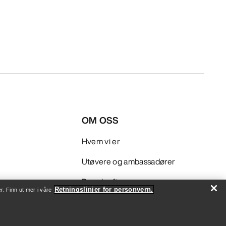
OM OSS
Hvem vi er
Utøvere og ambassadører
Bærekraft
Retningslinjer for personvern.
r. Finn ut mer i våre
Jobb
Nyhetsrom