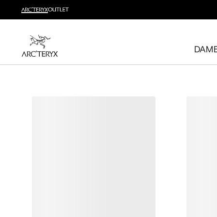
Nyheter
Sjekk nyhetene som gir deg høy bevegelighet og temperatu
DAM
Til dame
Til herre
Gratis retur
Har du ombestemt deg? Returner kvalifiserte varer inne