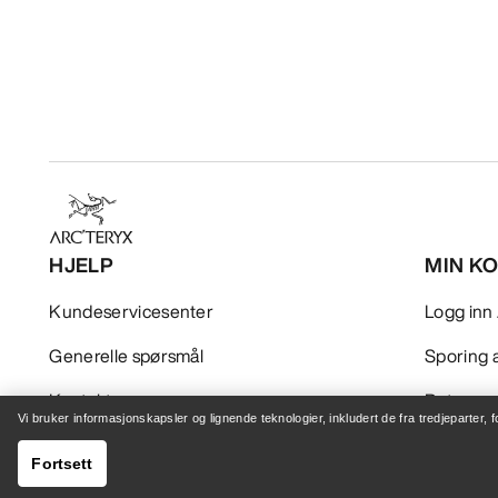
HJELP
MIN K
Kundeservicesenter
Logg inn 
Generelle spørsmål
Sporing a
Kontakt oss
Retur og
Vi bruker informasjonskapsler og lignende teknologier, inkludert de fra tredjeparter, 
Sending og levering
Produktp
Fortsett