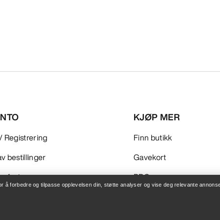
ONTO
KJØP MER
/ Registrering
Finn butikk
v bestillinger
Gavekort
 refusjon
PRO-program
for å forbedre og tilpasse opplevelsen din, støtte analyser og vise deg relevante annonse
leie
Få appen