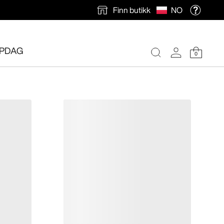
Finn butikk
NO
PDAG
0