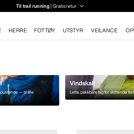
Til trail running
| Gratis retur
E
HERRE
FOTTØY
UTSTYR
VEILANCE
OP
n 30 dager.
Start en gratis retur
.
l
Vindskall
pustende — til alle
Lette, pakkbare lag for skiftende for