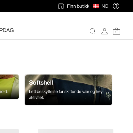
Finn butikk
NO
PDAG
0
Softshell
hold.
Lett beskyttelse for skiftende vær og høy
aktivitet.