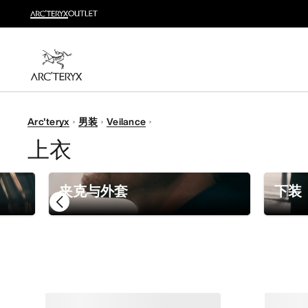
新品
运动员的需求，设计师的动力——在优化现有畅销产品
选购女士
选购男士
无理由退换货
Arc'teryx
男装
Veilance
改变主意了？ 30天内购买的符合条件的商品可退换货。
上衣
夹克与外套
下装