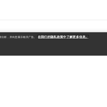
在我们的隐私政策中了解更多信息。
支持分析，并向您展示相关广告。
户
更多商品
册
查找店铺
礼品卡
款
PRO计划
获取应用程序