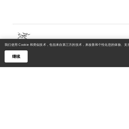
我们使用 Cookie 和类似技术，包括来自第三方的技术，来改善和个性化您的体验、
帮助中心
我的账
继续
客户支持中心
登录/注
常见问题
订单追踪
联系我们
退货和退
货运与配送
产品保养