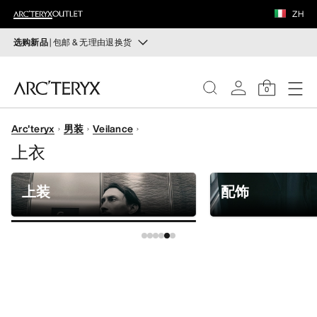
鞋履
ZH
装备
选购新品
| 包邮 & 无理由退换货
新品
VEILANCE
运动员的需求，设计师的动力——在优化现有畅销产品的
0
同时，启发全新的解决方案。新款装备定期上架。
发现
Arc'teryx
男装
Veilance
选购女士
选购男士
女士
上衣
无理由退换货
男士
改变主意了？ 30天内购买的符合条件的商品可退换货。
上装
配饰
开始免费退货
。
鞋履
装备
VEILANCE