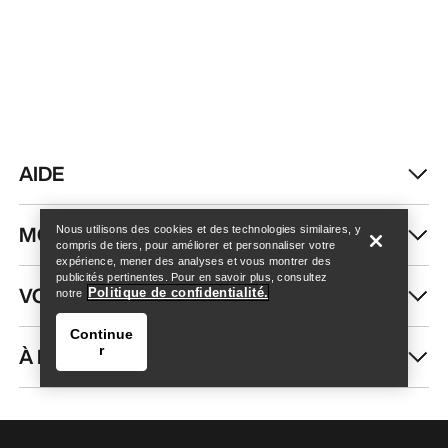
AIDE
Trouver un magasin
Help
MON COMPTE
Nous utilisons des cookies et des technologies similaires, y
compris de tiers, pour améliorer et personnaliser votre
expérience, mener des analyses et vous montrer des
publicités pertinentes. Pour en savoir plus, consultez
VOIR PLUS
Politique de confidentialité.
notre
Continue
À PROPOS DE NOUS
r