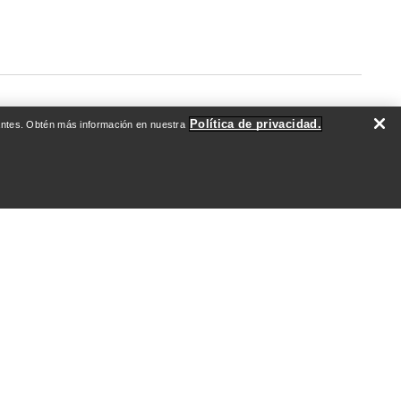
Política de privacidad.
evantes. Obtén más información en nuestra
DO
QUIÉNES SOMOS
Quiénes somos
Atletas y embajadores
Sostenibilidad
Empleo
Redacción