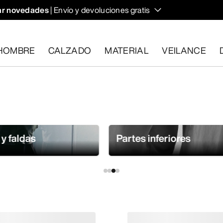
r novedades
| Envío y devoluciones gratis
HOMBRE
CALZADO
MATERIAL
VEILANCE
plan los requisitos en el plazo de 30 días.
Solicita una devoluc
 y faldas
Partes inferiores