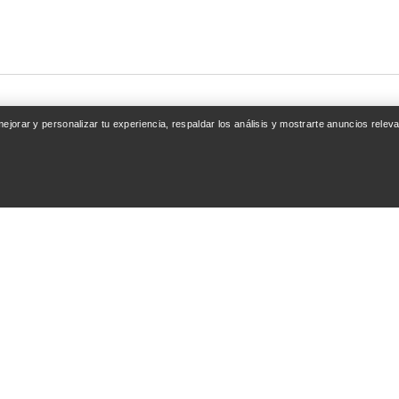
 mejorar y personalizar tu experiencia, respaldar los análisis y mostrarte anuncios rel
ENTA
SEGUIR COMPRAN
esión / Registrarse
Encuentra una tienda
nto de pedidos
Tarjetas regalo
ones y reembolsos
Programa PRO
del producto
Instala la app