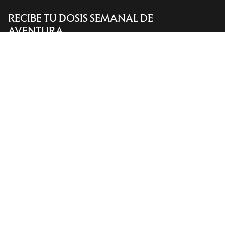
RECIBE TU DOSIS SEMANAL DE
Encuentra una tienda
Help
AVENTURA
Recibe actualizaciones sobre lanzamientos de
productos, ofertas exclusivas, eventos y mucho
más, directamente en tu bandeja de entrada.
ES
Ayuda