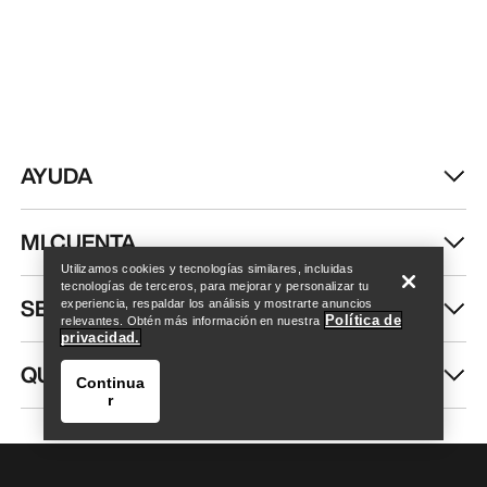
AYUDA
Encuentra una tienda
Help
MI CUENTA
Utilizamos cookies y tecnologías similares, incluidas
tecnologías de terceros, para mejorar y personalizar tu
SEGUIR COMPRANDO
experiencia, respaldar los análisis y mostrarte anuncios
Política de
relevantes. Obtén más información en nuestra
privacidad.
QUIÉNES SOMOS
Continua
r