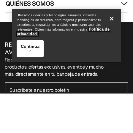
Encuentra una tienda
Help
QUIÉNES SOMOS
Utilizamos cookies y tecnologías similares, incluidas
tecnologías de terceros, para mejorar y personalizar tu
experiencia, respaldar los análisis y mostrarte anuncios
Política de
relevantes. Obtén más información en nuestra
privacidad.
RECIBE TU DOSIS SEMANAL DE
Continua
AVENTURA
r
Recibe actualizaciones sobre lanzamientos de
productos, ofertas exclusivas, eventos y mucho
más, directamente en tu bandeja de entrada.
Encuentra una tienda
Help