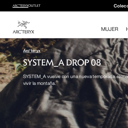
Colecc
Colección trail running
Crea un kit completo para trail running
MUJER
Comprar Mujer
Comprar Hombre
Devoluciones gratuitas
Arc'teryx
¿Has cambiado de opinión? Devuelve los artículos que cum
SYSTEM_A DROP 08
SYSTEM_A vuelve con una nueva temporada, reim
vivir la montaña.