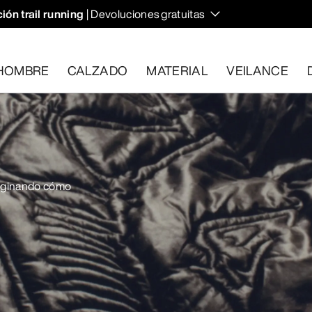
ión trail running
| Devoluciones gratuitas
HOMBRE
CALZADO
MATERIAL
VEILANCE
plan los requisitos en el plazo de 30 días.
Solicita una devoluc
aginando cómo