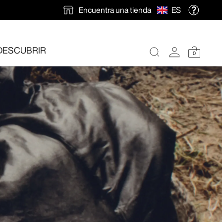
Encuentra una tienda
ES
DESCUBRIR
0
ión gratuita
.