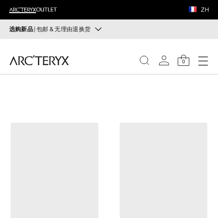
鞋履
ZH
装备
选购新品
| 包邮 & 无理由退换货
新品
VEILANCE
运动员的需求，设计师的动力——在优化现有畅销产品的
0
同时，启发全新的解决方案。新款装备定期上架。
发现
选购女士
选购男士
女士
无理由退换货
男士
改变主意了？ 30天内购买的符合条件的商品可退换货。
开始免费退货
。
鞋履
装备
VEILANCE