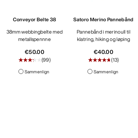
Conveyor Belte 38
Satoro Merino Pannebånd
38mm webbingbelte med
Pannebånd i merinoull til
metallspennne
klatring, hiking og løping
€50.00
€40.00
(
99
)
(
13
)
Sammenlign
Sammenlign