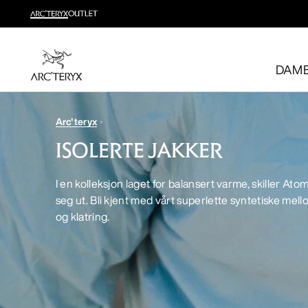
Nyheter
Sjekk nyhetene som gir deg høy bevegelighet og temperatu
DAM
Til dame
Til herre
Gratis retur
Arc'teryx
Har du ombestemt deg? Returner kvalifiserte varer inne
ISOLERTE JAKKER
I en kolleksjon laget for balansert varme, skiller Atom
seg ut. Bli kjent med vårt superlette syntetiske mello
og klatring.