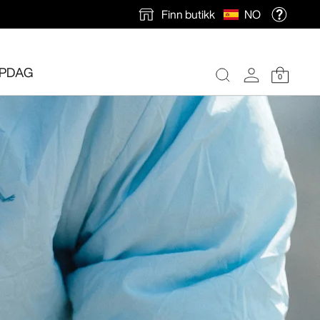
Finn butikk
NO
PDAG
0