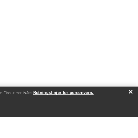
Retningslinjer for personvern.
r. Finn ut mer i våre
OM OSS