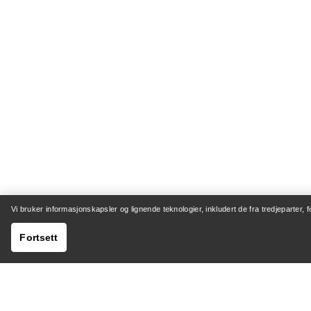
Vi bruker informasjonskapsler og lignende teknologier, inkludert de fra tredjeparter, 
Fortsett
HJELP
MIN K