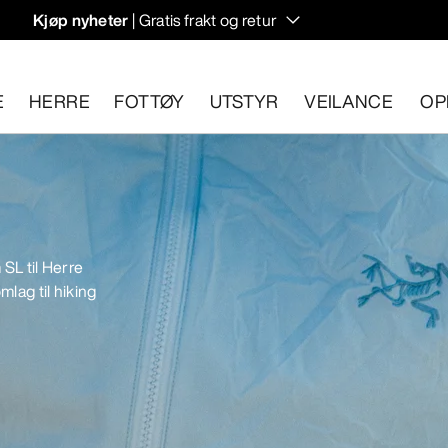
Kjøp nyheter
| Gratis frakt og retur
rregulering til høstens hiking- og klatring.
E
HERRE
FOTTØY
UTSTYR
VEILANCE
OP
n 30 dager.
Start en gratis retur
.
 SL til Herre
mlag til hiking