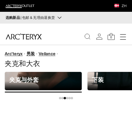
鞋履
ZH
装备
选购新品
| 包邮 & 无理由退换货
新品
VEILANCE
运动员的需求，设计师的动力——在优化现有畅销产品的
0
同时，启发全新的解决方案。新款装备定期上架。
发现
Arc'teryx
男装
Veilance
选购女士
选购男士
女士
夹克和大衣
无理由退换货
男士
改变主意了？ 30天内购买的符合条件的商品可退换货。
夹克与外套
下装
开始免费退货
。
鞋履
装备
VEILANCE