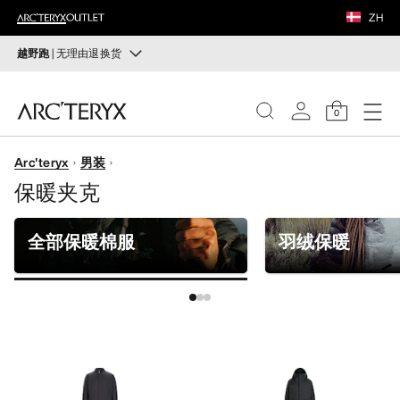
鞋履
ZH
装备
越野跑
| 无理由退换货
越野跑
VEILANCE
打造全套越野跑装备
0
选购女士
选购男士
发现
Arc'teryx
男装
女士
保暖夹克
无理由退换货
改变主意了？ 30天内购买的符合条件的商品可退换货。
男士
开始免费退货
。
全部保暖棉服
羽绒保暖
鞋履
装备
VEILANCE