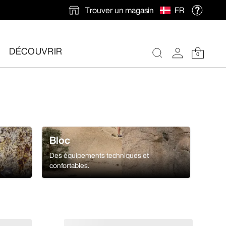
Trouver un magasin
FR
ions en automne.
DÉCOUVRIR
0
Bloc
Des équipements techniques et
confortables.