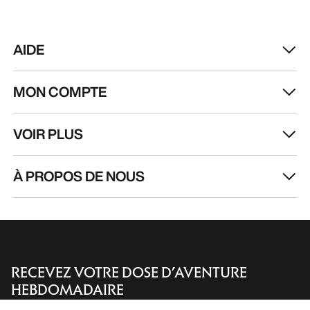
AIDE
Trouver un magasin
Help
MON COMPTE
VOIR PLUS
À PROPOS DE NOUS
RECEVEZ VOTRE DOSE D’AVENTURE
HEBDOMADAIRE
Trouver un magasin
Help
Toutes les actualités sur nos nouveautés, nos