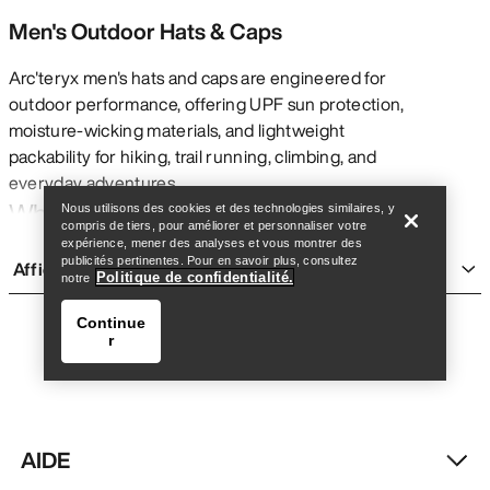
Men's Outdoor Hats & Caps
Arc'teryx men's hats and caps are engineered for
outdoor performance, offering UPF sun protection,
moisture-wicking materials, and lightweight
Trouver un magasin
Help
packability for hiking, trail running, climbing, and
everyday adventures.
Why Choose Arc'teryx Hats
Nous utilisons des cookies et des technologies similaires, y
compris de tiers, pour améliorer et personnaliser votre
UPF Sun Protection – Shield your face and neck from
expérience, mener des analyses et vous montrer des
publicités pertinentes. Pour en savoir plus, consultez
Afficher plus
harmful UV rays
Politique de confidentialité.
notre
Moisture-Wicking Fabrics – Stay dry and comfortable
Continue
during high-output activities
r
Lightweight & Packable – Easy to stow when conditions
change
DWR Water Repellency – Sheds light rain and moisture
AIDE
Adjustable Fit Systems – Secure, customizable comfort