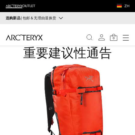
鞋履
ZH
装备
选购新品
| 包邮 & 无理由退换货
新品
VEILANCE
运动员的需求，设计师的动力——在优化现有畅销产品的
0
同时，启发全新的解决方案。新款装备定期上架。
重要建议性通告
发现
选购女士
选购男士
女士
无理由退换货
男士
改变主意了？ 30天内购买的符合条件的商品可退换货。
开始免费退货
。
鞋履
装备
VEILANCE