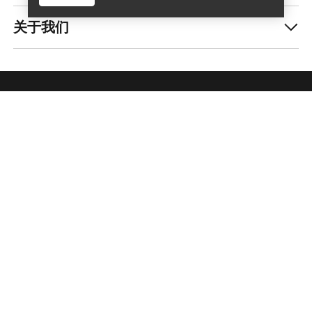
关于我们
查找店铺
Help
获取每周更新的探险故事
随时获取产品发布、独家优惠、活动等信息——直
接发送至你的邮箱。