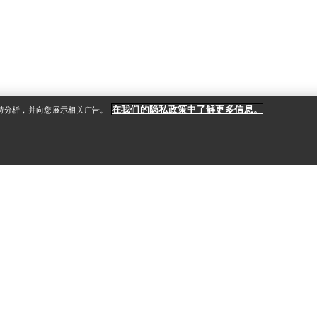
在我们的隐私政策中了解更多信息。
支持分析，并向您展示相关广告。
户
更多商品
册
查找店铺
礼品卡
款
PRO计划
获取应用程序