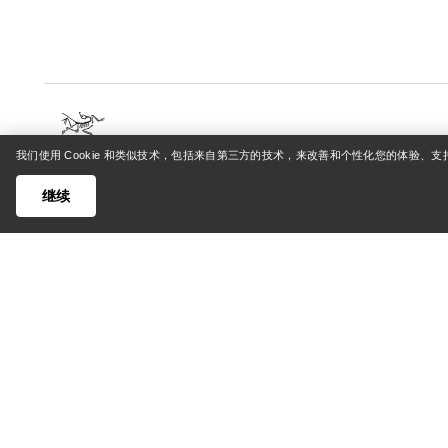
我们使用 Cookie 和类似技术，包括来自第三方的技术，来改善和个性化您的体验、
帮助中心
我的账
继续
客户支持中心
登录/注
常见问题
订单追踪
联系我们
退货和退
货运与配送
产品保养