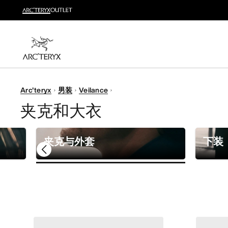
新品
运动员的需求，设计师的动力——在优化现有畅销产品
选购女士
选购男士
无理由退换货
Arc'teryx
男装
Veilance
改变主意了？ 30天内购买的符合条件的商品可退换货。
夹克和大衣
夹克与外套
下装