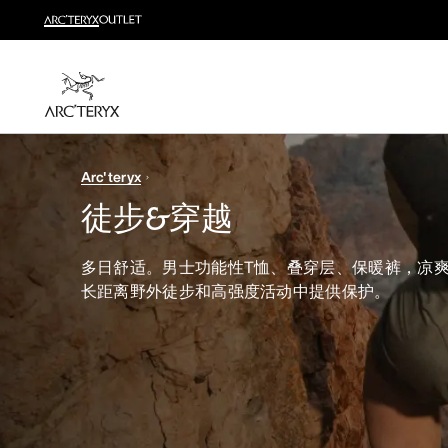
越野跑
打造全套越野跑装备
选购女士
选购男士
无理由退换货
Arc'teryx
改变主意了？ 30天内购买的符合条件的商品可退换货。
徒步&穿越
多日舒适。男士功能性T恤、叠穿层、保暖裤，凉
长距离野外徒步和高强度活动中提供保护。