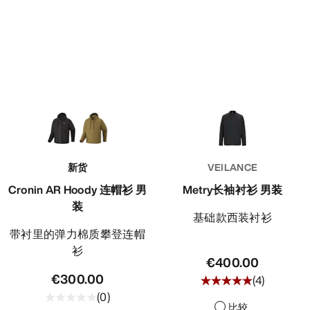
新货
VEILANCE
Cronin AR Hoody 连帽衫 男
Metry长袖衬衫 男装
装
基础款西装衬衫
带衬里的弹力棉质攀登连帽
衫
€400.00
€300.00
(
4
)
(
0
)
比较