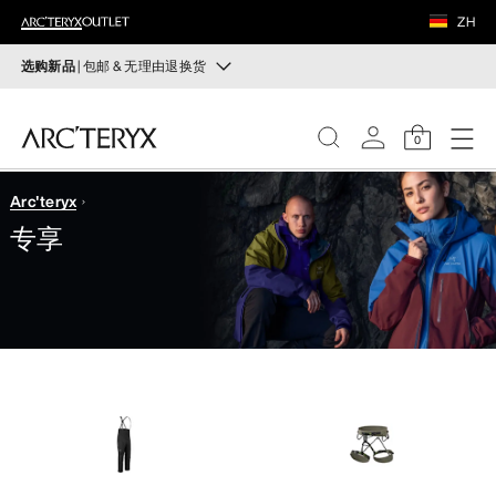
鞋履
ZH
装备
选购新品
| 包邮 & 无理由退换货
新品
VEILANCE
运动员的需求，设计师的动力——在优化现有畅销产品的
0
同时，启发全新的解决方案。新款装备定期上架。
发现
Arc'teryx
选购女士
选购男士
女士
专享
无理由退换货
男士
改变主意了？ 30天内购买的符合条件的商品可退换货。
开始免费退货
。
鞋履
装备
VEILANCE