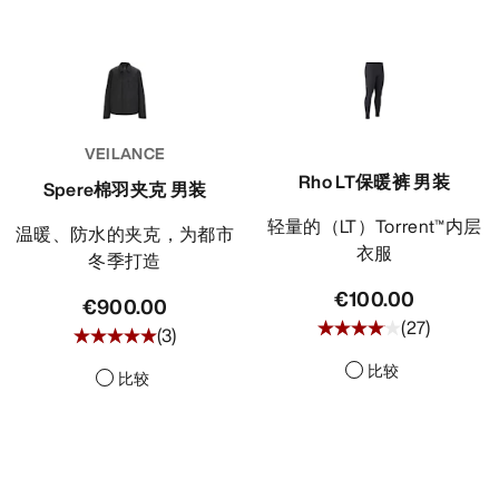
VEILANCE
Rho LT保暖裤 男装
Spere棉羽夹克 男装
轻量的（LT）Torrent™内层
温暖、防水的夹克，为都市
衣服
冬季打造
€100.00
€900.00
(
27
)
(
3
)
比较
比较