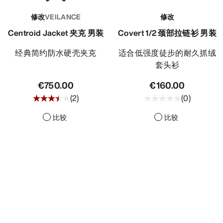
修改
VEILANCE
修改
Centroid Jacket 夹克 男装
Covert 1/2 颈部拉链衫 男装
经典简约防水硬壳夹克
适合低强度徒步的耐久抓绒
套头衫
€750.00
€160.00
(
2
)
(
0
)
比较
比较