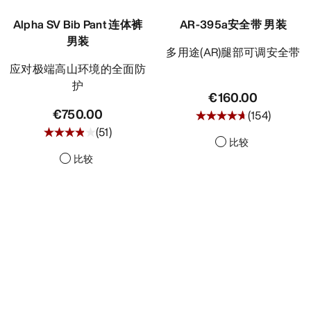
发现
Alpha SV Bib Pant 连体裤
AR-395a安全带 男装
男装
多用途(AR)腿部可调安全带
应对极端高山环境的全面防
护
€160.00
€750.00
(
154
)
(
51
)
比较
比较