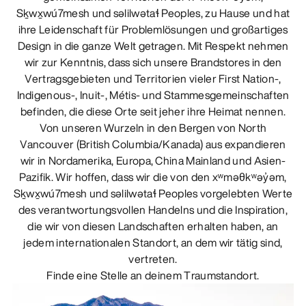
Sḵwx̱wú7mesh und səlilwətaɬ Peoples, zu Hause und hat
ihre Leidenschaft für Problemlösungen und großartiges
Design in die ganze Welt getragen. Mit Respekt nehmen
wir zur Kenntnis, dass sich unsere Brandstores in den
Vertragsgebieten und Territorien vieler First Nation-,
Indigenous-, Inuit-, Métis- und Stammesgemeinschaften
befinden, die diese Orte seit jeher ihre Heimat nennen.
Von unseren Wurzeln in den Bergen von North
Vancouver (British Columbia/Kanada) aus expandieren
wir in Nordamerika, Europa, China Mainland und Asien-
Pazifik. Wir hoffen, dass wir die von den xʷməθkʷəy̓əm,
Sḵwx̱wú7mesh und səlilwətaɬ Peoples vorgelebten Werte
des verantwortungsvollen Handelns und die Inspiration,
die wir von diesen Landschaften erhalten haben, an
jedem internationalen Standort, an dem wir tätig sind,
vertreten.
Finde eine Stelle an deinem Traumstandort.