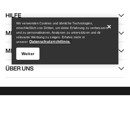
Store finden
Help
HILFE
Wir verwenden Cookies und ähnliche Technologien,
einschließlich von Dritten, um deine Erfahrung zu verbessern
MEIN KONTO
und zu personalisieren, Analysen zu unterstützen und dir
relevante Werbung zu zeigen. Erfahre mehr in
Datenschutzrichtlinie.
unserer
MEHR SHOPPEN
Weiter
ÜBER UNS
Store finden
Help
HOL DIR DEINE WÖCHENTLICHE
ABENTEUERDOSIS
Erhalte Updates zu Produkt-Drops, exklusiven