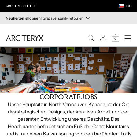
SCHUHE
DE
AUSRÜSTUNG
Neuheiten shoppen
| Gratisversand/-retouren
Neue Produkte
VEILANCE
Beweg dich, wie du willst. Entdecke neue Styles fürs
0
Wandern und Klettern im Herbst, die deine Temperatur
regulieren und jederzeit für optimalen Tragekomfort
ENTDECKEN
sorgen.
DAMEN
Damen shoppen
Herren shoppen
HERREN
Kostenlose Rückgabe
SCHUHE
Hast du deine Meinung geändert? Du kannst
CORPORATE JOBS
rücknahmefähige Artikel innerhalb von 30 Tagen
Unser Hauptsitz in North Vancouver, Kanada, ist der Ort
zurückgeben.
Eine kostenlose Rücksendung veranlassen.
AUSRÜSTUNG
des strategischen Designs, der kreativen Arbeit und der
gesamten Entwicklung unseres Geschäfts. Das
Headquarter befindet sich am Fuß der Coast Mountains
VEILANCE
und ist nur einen Katzensprung von den berühmten Trails