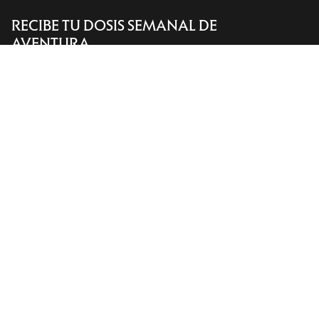
RECIBE TU DOSIS SEMANAL DE
Encuentra una tienda
Help
AVENTURA
Recibe actualizaciones sobre lanzamientos de
productos, ofertas exclusivas, eventos y mucho
más, directamente en tu bandeja de entrada.
ES
Ayuda