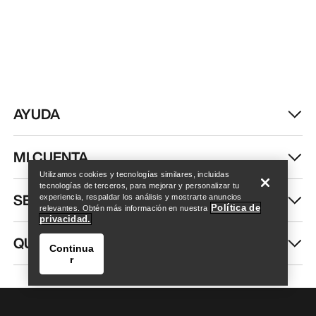
AYUDA
Encuentra una tienda
Help
MI CUENTA
Utilizamos cookies y tecnologías similares, incluidas
tecnologías de terceros, para mejorar y personalizar tu
SEGUIR COMPRANDO
experiencia, respaldar los análisis y mostrarte anuncios
Política de
relevantes. Obtén más información en nuestra
privacidad.
QUIÉNES SOMOS
Continua
r