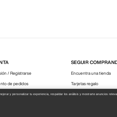
ENTA
SEGUIR COMPRAN
esión / Registrarse
Encuentra una tienda
nto de pedidos
Tarjetas regalo
ones y reembolsos
Programa PRO
 mejorar y personalizar tu experiencia, respaldar los análisis y mostrarte anuncios rel
del producto
Instala la app