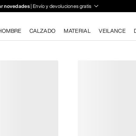
r novedades
| Envío y devoluciones gratis
HOMBRE
CALZADO
MATERIAL
VEILANCE
plan los requisitos en el plazo de 30 días.
Solicita una devoluc