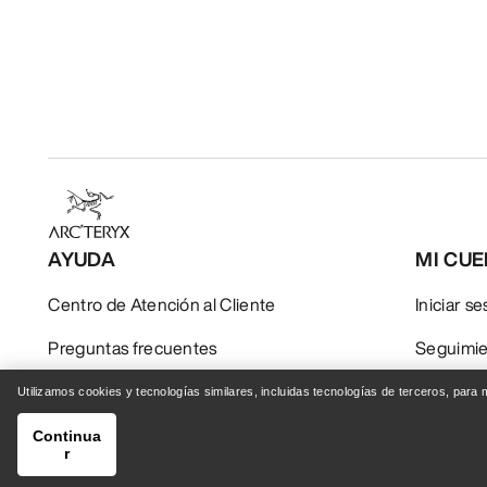
AYUDA
MI CU
Centro de Atención al Cliente
Iniciar s
Preguntas frecuentes
Seguimie
Contáctanos
Devoluci
Utilizamos cookies y tecnologías similares, incluidas tecnologías de terceros, para
Envío y entrega
Cuidado 
Continua
r