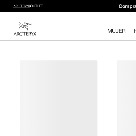
Compra
Novedades
Novedades para tus rutas y escaladas de otoño.
MUJER
Para mujer
Para hombre
Devoluciones gratuitas
¿Has cambiado de opinión? Devuelve los artículos que cum