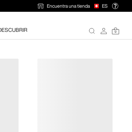
Encuentra una tienda
ES
DESCUBRIR
0
ión gratuita
.