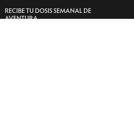
RECIBE TU DOSIS SEMANAL DE
Encuentra una tienda
Help
AVENTURA
Recibe actualizaciones sobre lanzamientos de
productos, ofertas exclusivas, eventos y mucho
más, directamente en tu bandeja de entrada.
ES
Ayuda