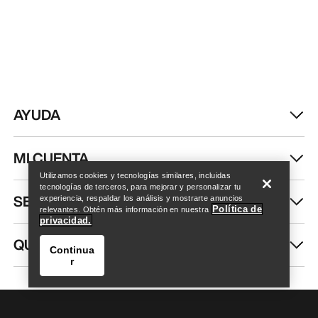
AYUDA
Encuentra una tienda
Help
MI CUENTA
Utilizamos cookies y tecnologías similares, incluidas
tecnologías de terceros, para mejorar y personalizar tu
SEGUIR COMPRANDO
experiencia, respaldar los análisis y mostrarte anuncios
Política de
relevantes. Obtén más información en nuestra
privacidad.
QUIÉNES SOMOS
Continua
r