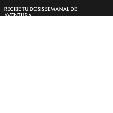
RECIBE TU DOSIS SEMANAL DE
Encuentra una tienda
Help
AVENTURA
Recibe actualizaciones sobre lanzamientos de
productos, ofertas exclusivas, eventos y mucho
más, directamente en tu bandeja de entrada.
ES
Ayuda