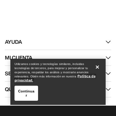
AYUDA
Encuentra una tienda
Help
MI CUENTA
Utilizamos cookies y tecnologías similares, incluidas
tecnologías de terceros, para mejorar y personalizar tu
SEGUIR COMPRANDO
experiencia, respaldar los análisis y mostrarte anuncios
Política de
relevantes. Obtén más información en nuestra
privacidad.
QUIÉNES SOMOS
Continua
r