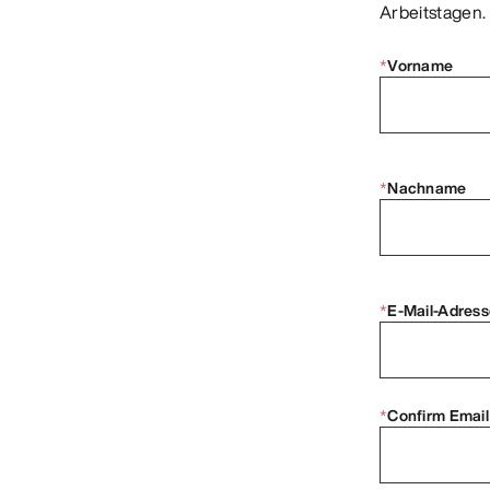
Arbeitstagen.
*
Vorname
*
Nachname
*
E-Mail-Adress
*
Confirm Email