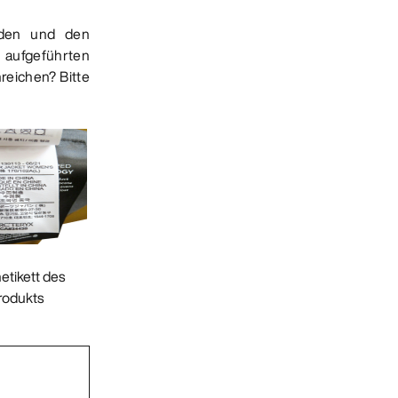
nden und den
 aufgeführten
nreichen? Bitte
etikett des
rodukts