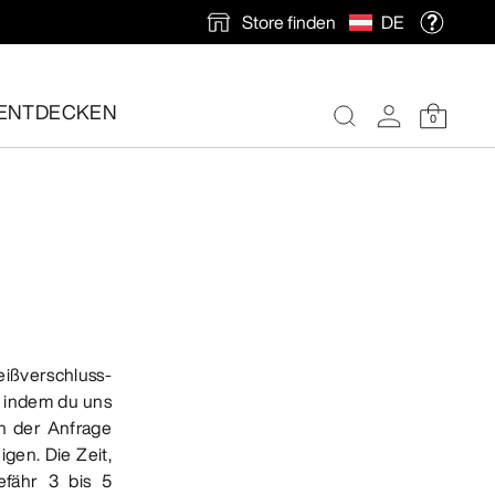
Store finden
DE
ENTDECKEN
0
nlose Rücksendung veranlassen.
eißverschluss-
, indem du uns
ln der Anfrage
gen. Die Zeit,
efähr 3 bis 5