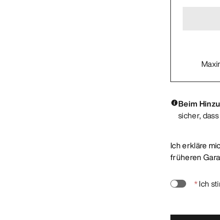
Maxi
Beim Hinzu
sicher, das
Ich erkläre m
früheren Garan
*
Ich s