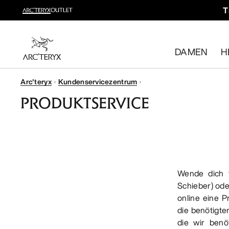
T
Trailrunning shoppen
Dein Trailrunning-Komplettsystem
DAMEN
H
Damen shoppen
Herren shoppen
Arc'teryx
Kundenservicezentrum
Kostenlose Rückgabe
PRODUKTSERVICE
Hast du deine Meinung geändert? Du kannst rücknahmef
Wende dich fü
Schieber) ode
online eine P
die benötigte
die wir benö