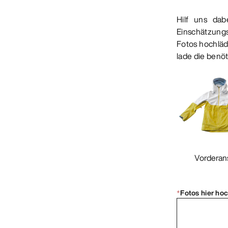
Hilf uns da
Einschätzung
Fotos hochläds
lade die benöt
Vorderan
*
Fotos hier ho