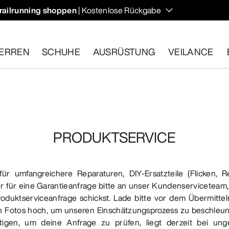
railrunning shoppen
| Kostenlose Rückgabe
ERREN
SCHUHE
AUSRÜSTUNG
VEILANCE
ähige Artikel innerhalb von 30 Tagen zurückgeben.
Eine koste
PRODUKTSERVICE
r umfangreichere Reparaturen, DIY-Ersatzteile (Flicken, R
r für eine Garantieanfrage bitte an unser Kundenserviceteam
roduktserviceanfrage schickst. Lade bitte vor dem Übermitte
n Fotos hoch, um unseren Einschätzungsprozess zu beschleuni
tigen, um deine Anfrage zu prüfen, liegt derzeit bei ung