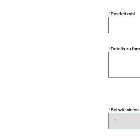
*
Postleitzahl
*
Details zu Ihr
*
Bei wie vielen