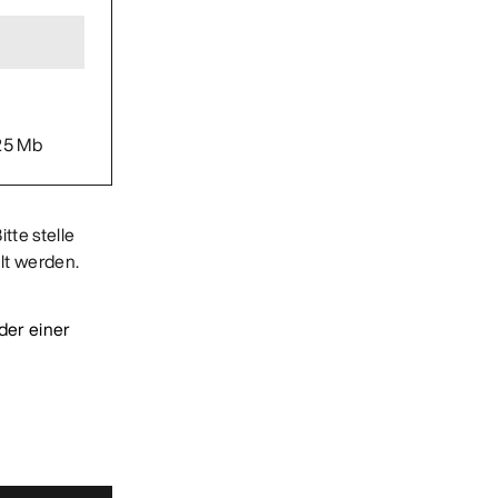
25 Mb
itte stelle
hlt werden.
der einer