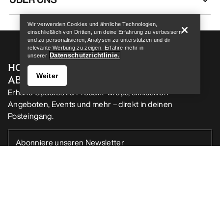
Wir verwenden Cookies und ähnliche Technologien,
einschließlich von Dritten, um deine Erfahrung zu verbessern
und zu personalisieren, Analysen zu unterstützen und dir
relevante Werbung zu zeigen. Erfahre mehr in
Datenschutzrichtlinie.
unserer
HOL DIR DEINE WÖCHENTLICHE
Weiter
ABENTEUERDOSIS
Erhalte Updates zu Produkt-Drops, exklusiven
Angeboten, Events und mehr – direkt in deinen
Posteingang.
Store finden
Help