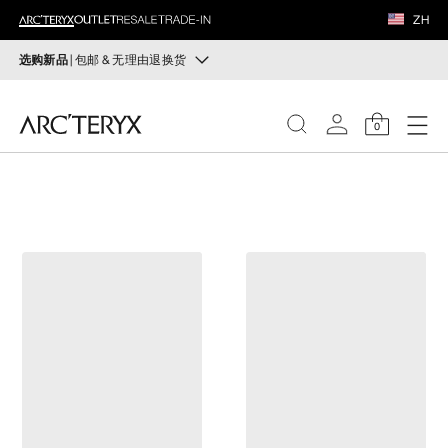
鞋履
ZH
装备
选购新品
| 包邮 & 无理由退换货
新品
VEILANCE
运动员的需求，设计师的动力——在优化现有畅销产品的
0
同时，启发全新的解决方案。新款装备定期上架。
发现
选购女士
选购男士
女士
无理由退换货
男士
改变主意了？ 30天内购买的符合条件的商品可退换货。
开始免费退货
。
鞋履
装备
VEILANCE