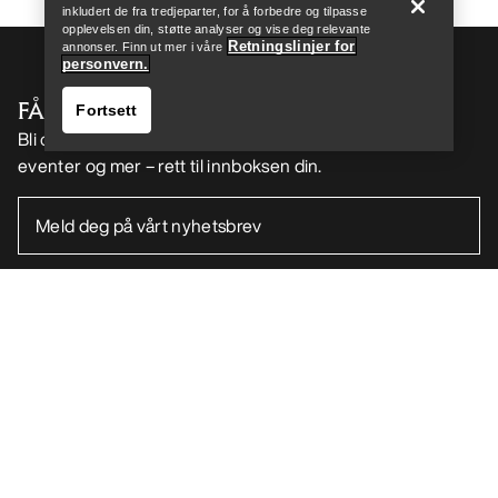
inkludert de fra tredjeparter, for å forbedre og tilpasse
opplevelsen din, støtte analyser og vise deg relevante
Retningslinjer for
annonser. Finn ut mer i våre
personvern.
FÅ DIN UKELIGE DOSE AV EVENTYR
Fortsett
Bli oppdatert på produktslipp, eksklusive tilbud,
eventer og mer – rett til innboksen din.
Finn butikk
Help
NO
Hjelp