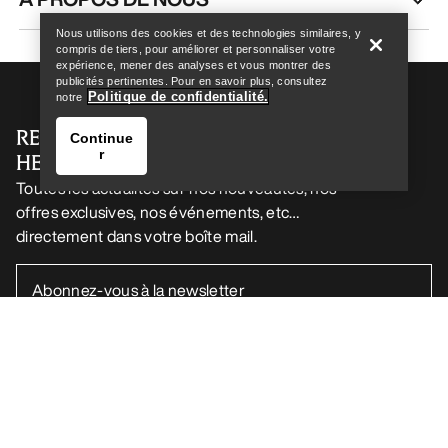
Nous utilisons des cookies et des technologies similaires, y
compris de tiers, pour améliorer et personnaliser votre
expérience, mener des analyses et vous montrer des
publicités pertinentes. Pour en savoir plus, consultez
Politique de confidentialité.
notre
RECEVEZ VOTRE DOSE D’AVENTURE
Continue
r
HEBDOMADAIRE
Toutes les actualités sur nos nouveautés, nos
offres exclusives, nos événements, etc…
directement dans votre boîte mail.
Trouver un magasin
Help