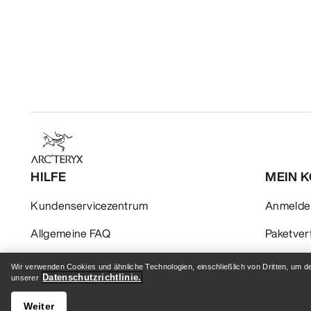
HILFE
MEIN 
Kundenservicezentrum
Anmelden
Allgemeine FAQ
Paketver
Kontaktiere uns
Rückgabe
Wir verwenden Cookies und ähnliche Technologien, einschließlich von Dritten, um d
Datenschutzrichtlinie.
unserer
Versand & Lieferung
Produktp
Weiter