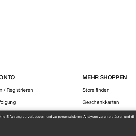
KONTO
MEHR SHOPPEN
 / Registrieren
Store finden
folgung
Geschenkkarten
 & Rückerstattung
PRO-Programm
eine Erfahrung zu verbessern und zu personalisieren, Analysen zu unterstützen und dir
flege
ReBIRD™ WIEDERVERK