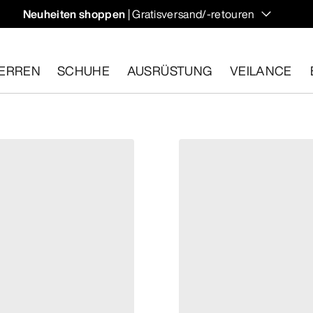
Neuheiten shoppen
| Gratisversand/-retouren
ndern und Klettern im Herbst, die deine Temperatur regulieren 
ERREN
SCHUHE
AUSRÜSTUNG
VEILANCE
ähige Artikel innerhalb von 30 Tagen zurückgeben.
Eine koste