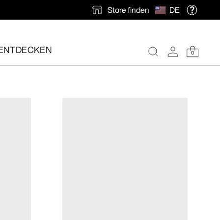
Store finden
DE
und jederzeit für optimalen Tragekomfort sorgen.
ENTDECKEN
0
nlose Rücksendung veranlassen.