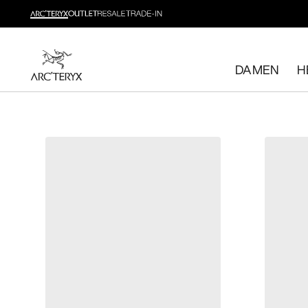
Neue Produkte
Beweg dich, wie du willst. Entdecke neue Styles fürs Wa
DAMEN
H
Damen shoppen
Herren shoppen
Kostenlose Rückgabe
Hast du deine Meinung geändert? Du kannst rücknahmef