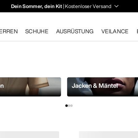
Dein Sommer, dein Kit
| Kostenloser Versand
ERREN
SCHUHE
AUSRÜSTUNG
VEILANCE
ähige Artikel innerhalb von 30 Tagen zurückgeben.
Eine koste
en
Jacken & Mäntel