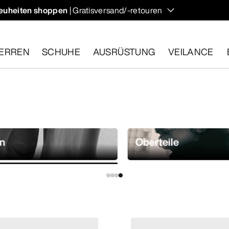
euheiten shoppen
| Gratisversand/-retouren
ndern und Klettern im Herbst, die deine Temperatur regulieren 
ERREN
SCHUHE
AUSRÜSTUNG
VEILANCE
ähige Artikel innerhalb von 30 Tagen zurückgeben.
Eine koste
n
Oberteile