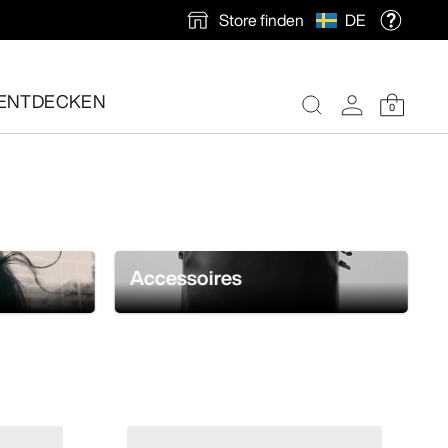
Store finden
DE
und jederzeit für optimalen Tragekomfort sorgen.
ENTDECKEN
0
nlose Rücksendung veranlassen.
Accessoires