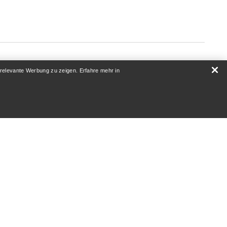
 relevante Werbung zu zeigen. Erfahre mehr in
ÜBER UNS
Wer wir sind
Athleten & Ambassadoren
Nachhaltigkeit
Karriere
Newsroom