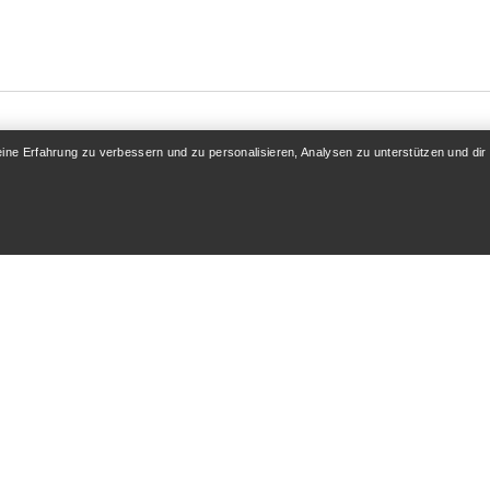
eine Erfahrung zu verbessern und zu personalisieren, Analysen zu unterstützen und dir
KONTO
MEHR SHOPPEN
 / Registrieren
Store finden
folgung
Geschenkkarten
 & Rückerstattung
PRO-Programm
flege
Hol dir die App