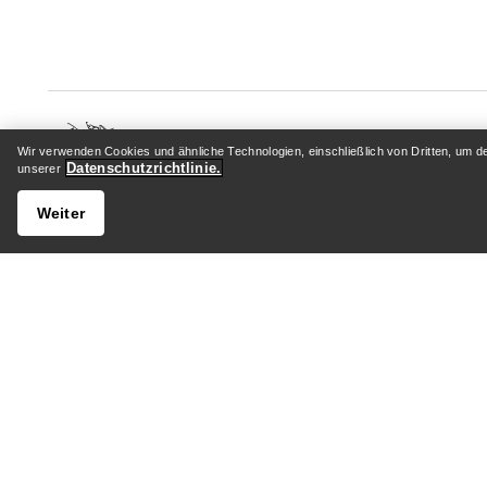
Wir verwenden Cookies und ähnliche Technologien, einschließlich von Dritten, um d
Datenschutzrichtlinie.
unserer
HILFE
MEIN 
Weiter
Kundenservicezentrum
Anmelden
Allgemeine FAQ
Paketver
Kontaktiere uns
Rückgabe
Versand & Lieferung
Produktp