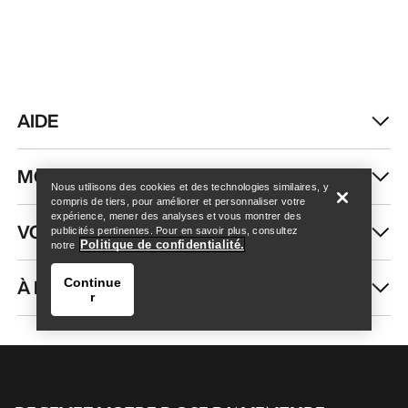
AIDE
Trouver un magasin
Help
MON COMPTE
Nous utilisons des cookies et des technologies similaires, y
compris de tiers, pour améliorer et personnaliser votre
expérience, mener des analyses et vous montrer des
VOIR PLUS
publicités pertinentes. Pour en savoir plus, consultez
Politique de confidentialité.
notre
À PROPOS DE NOUS
Continue
r