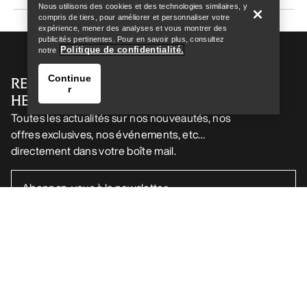
Nous utilisons des cookies et des technologies similaires, y
compris de tiers, pour améliorer et personnaliser votre
expérience, mener des analyses et vous montrer des
publicités pertinentes. Pour en savoir plus, consultez
Politique de confidentialité.
notre
Continue
RECEVEZ VOTRE DOSE D’AVENTURE
r
HEBDOMADAIRE
Toutes les actualités sur nos nouveautés, nos
offres exclusives, nos événements, etc…
directement dans votre boîte mail.
Trouver un magasin
Help