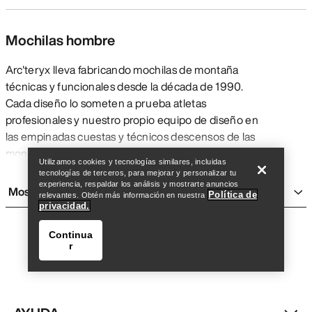
Mochilas hombre
Arc'teryx lleva fabricando mochilas de montaña
técnicas y funcionales desde la década de 1990.
Cada diseño lo someten a prueba atletas
profesionales y nuestro propio equipo de diseño en
Encuentra una tienda
Help
las empinadas cuestas y técnicos descensos de las
montañas costeras de la Columbia Británica. Las
Utilizamos cookies y tecnologías similares, incluidas
mochilas Arc'teryx hombre se someten a rigurosas
tecnologías de terceros, para mejorar y personalizar tu
pruebas para garantizar que cumplen con su
experiencia, respaldar los análisis y mostrarte anuncios
Mostrar más
Política de
relevantes. Obtén más información en nuestra
cometido, ya sea en una travesía, una salida de un
privacidad.
día, una excursión de fin de semana, una jornada de
esquí de montaña o de escalada.
Continua
r
Toda mochila técnica —
de un día
,
de varios días
,
airbag para avalanchas,
de viaje bolsas
y petates —
debe priorizar lo esencial sin sacrificar confort.Con
detalles especiales como sistemas de ajuste y