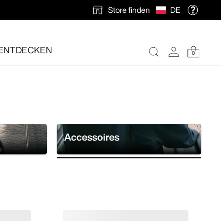
Store finden
DE
ENTDECKEN
0
nlose Rücksendung veranlassen.
Accessoires