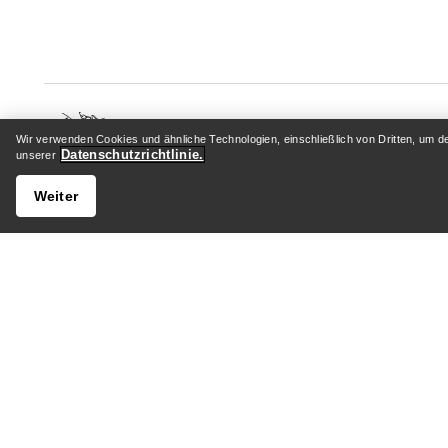
Wir verwenden Cookies und ähnliche Technologien, einschließlich von Dritten, um d
Datenschutzrichtlinie.
unserer
HILFE
MEIN 
Weiter
Kundenservicezentrum
Anmelden
Allgemeine FAQ
Paketver
Kontaktiere uns
Rückgabe
Versand & Lieferung
Produktp