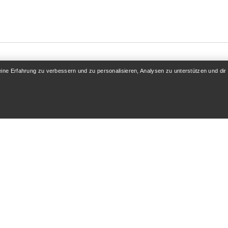
eine Erfahrung zu verbessern und zu personalisieren, Analysen zu unterstützen und dir
KONTO
MEHR SHOPPEN
 / Registrieren
Store finden
folgung
Geschenkkarten
 & Rückerstattung
PRO-Programm
flege
Hol dir die App