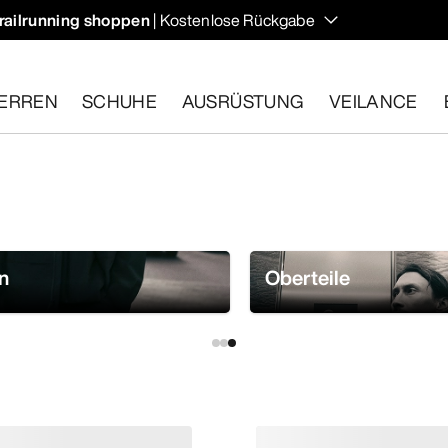
railrunning shoppen
| Kostenlose Rückgabe
ERREN
SCHUHE
AUSRÜSTUNG
VEILANCE
ähige Artikel innerhalb von 30 Tagen zurückgeben.
Eine koste
n
Oberteile