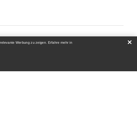
 relevante Werbung zu zeigen. Erfahre mehr in
ÜBER UNS
Wer wir sind
Athleten & Ambassadoren
Nachhaltigkeit
Karriere
Newsroom