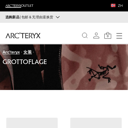
鞋履
ZH
装备
选购新品
| 包邮 & 无理由退换货
新品
VEILANCE
运动员的需求，设计师的动力——在优化现有畅销产品的
0
同时，启发全新的解决方案。新款装备定期上架。
发现
Arc'teryx
女装
选购女士
选购男士
女士
GROTTOFLAGE
无理由退换货
男士
改变主意了？ 30天内购买的符合条件的商品可退换货。
开始免费退货
。
鞋履
装备
VEILANCE