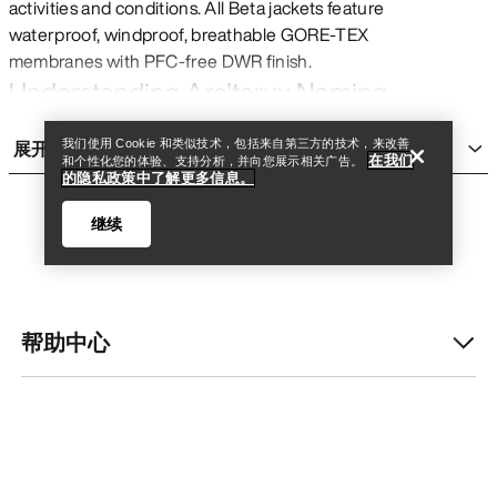
activities and conditions. All Beta jackets feature
waterproof, windproof, breathable GORE-TEX
查找店铺
Help
membranes with PFC-free DWR finish.
Understanding Arc'teryx Naming
Conventions
展开
我们使用 Cookie 和类似技术，包括来自第三方的技术，来改善
AR
= All Round – versatility across conditions
在我们
和个性化您的体验、支持分析，并向您展示相关广告。
的隐私政策中了解更多信息。
SV
= Severe Weather – maximum protection for harshest
conditions
继续
LT
= Lightweight – streamlined protection with reduced
weight
SL
= Super Light – minimal weight for fast-and-light
帮助中心
pursuits
查找店铺
Help
Beta vs. Other Arc'teryx Families
我的账户
Beta
: Versatile all-around waterproof shells for hiking,
skiing, and everyday use
更多商品
Alpha
: Technical shells optimized for climbing and