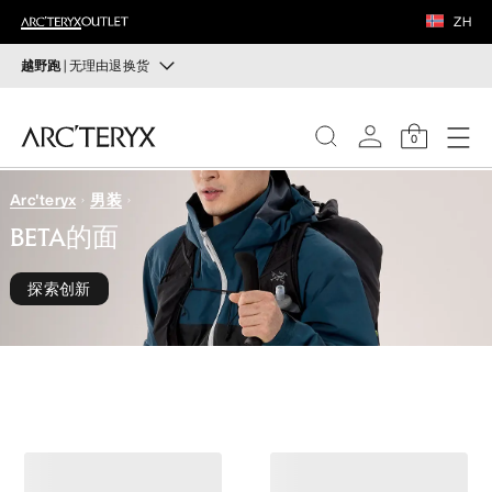
鞋履
ZH
装备
越野跑
| 无理由退换货
越野跑
VEILANCE
打造全套越野跑装备
0
选购女士
选购男士
发现
Arc'teryx
男装
女士
BETA的面
无理由退换货
改变主意了？ 30天内购买的符合条件的商品可退换货。
男士
开始免费退货
探索创新
。
鞋履
装备
VEILANCE