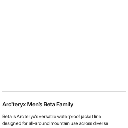
Arc’teryx Men’s Beta Family
Beta is Arc'teryx's versatile waterproof jacket line
designed for all-around mountain use across diverse