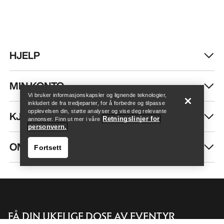
HJELP
Finn butikk
Help
MIN KONTO
Vi bruker informasjonskapsler og lignende teknologier,
inkludert de fra tredjeparter, for å forbedre og tilpasse
opplevelsen din, støtte analyser og vise deg relevante
KJØP MER
Retningslinjer for
annonser. Finn ut mer i våre
personvern.
OM OSS
Fortsett
FÅ DIN UKELIGE DOSE AV EVENTYR
Finn butikk
Help